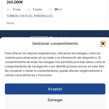
265,000€
1
hab
1
baño
59
m²
TORROX-COSTA (EL PEÑONCILLO)
Venta
Gestionar consentimiento
Para ofrecer las mejores experiencias, utilizamos tecnologías como las
cookies para almacenar y/o acceder a la información del dispositivo. El
consentimiento de estas tecnologías nos permitirá procesar datos como el
comportamiento de navegación o las identificaciones únicas en este sitio.
No consentir o retirar el consentimiento, puede afectar negativamente a
ciertas características y funciones.
Aviso Legal -
Política de Privacidad -
Declaración de Accesibilidad -
Política de Cookies
Aceptar
Tel : +34 662 486 316
Email: curroinmobiliaria@gmail.com
Denegar
Calle Herreros, 13 2º4 29700 Vélez- Málaga