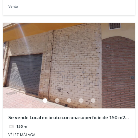
Venta
Se vende Local en bruto con una superficie de 150 m2.
en el centro de Vélez-Málaga (junto al colegio
150
m²
Reñidero).
VÉLEZ-MÁLAGA