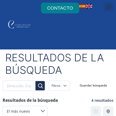
CONTACTO
Alqui
La 
Quier
Quie
Quier
RESULTADOS DE LA
BÚSQUEDA
Guardar búsqueda
Filtros
Resultados de la búsqueda
4 resultados